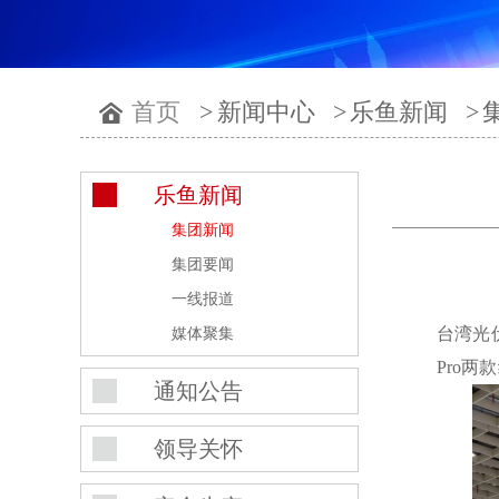
首页
>
新闻中心
>
乐鱼新闻
>
乐鱼新闻
集团新闻
集团要闻
一线报道
台湾光伏
媒体聚集
Pro
通知公告
领导关怀