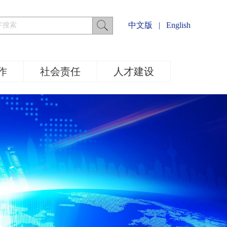
中文版
|
English
作
社会责任
人才建设