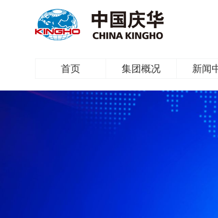
首页
集团概况
新闻