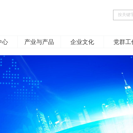
中心
产业与产品
企业文化
党群工