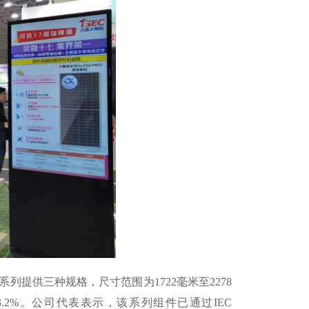
该系列提供三种规格，尺寸范围为1722毫米至2278
.2%。公司代表表示，该系列组件已通过IEC