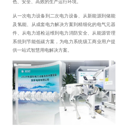
色、安全、高效的生产运行环境。
从一次电力设备到二次电力设备、从新能源到储能
及氢能、从成套电力解决方案到精细化的电气元器
件、从电力巡检运维到电力消防安全、从能源管理
系统到节能低碳方案，为电力系统级工商业用户提
供一站式智慧用电解决方案。