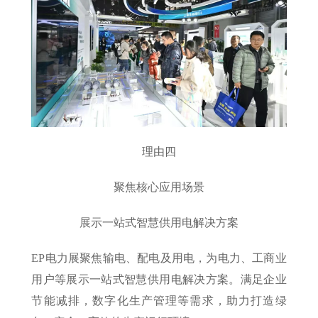
理由四
聚焦核心应用场景
展示一站式智慧供用电解决方案
EP电力展聚焦输电、配电及用电，为电力、工商业
用户等展示一站式智慧供用电解决方案。满足企业
节能减排，数字化生产管理等需求，助力打造绿