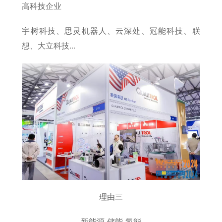
高科技企业
宇树科技、思灵机器人、云深处、冠能科技、联
想、大立科技...
理由三
新能源-储能-氢能