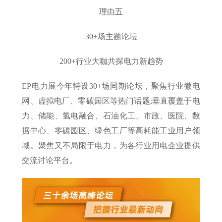
理由五
30+场主题论坛
200+行业大咖共探电力新趋势
EP电力展今年特设30+场同期论坛，聚焦行业微电
网、虚拟电厂、零碳园区等热门话题;垂直覆盖于电
力、储能、氢电融合、石油化工、市政、医院、数
据中心、零碳园区、绿色工厂等高耗能工业用户领
域。聚焦又不局限于电力，为各行业用电企业提供
交流讨论平台。