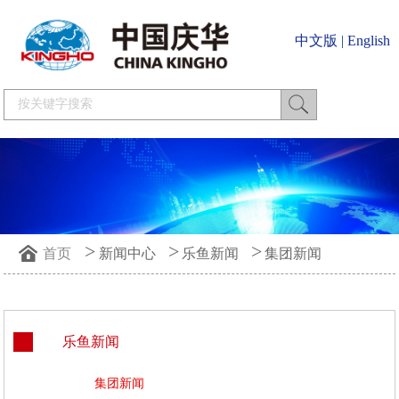
中文版
|
English
>
>
>
首页
新闻中心
乐鱼新闻
集团新闻
乐鱼新闻
集团新闻