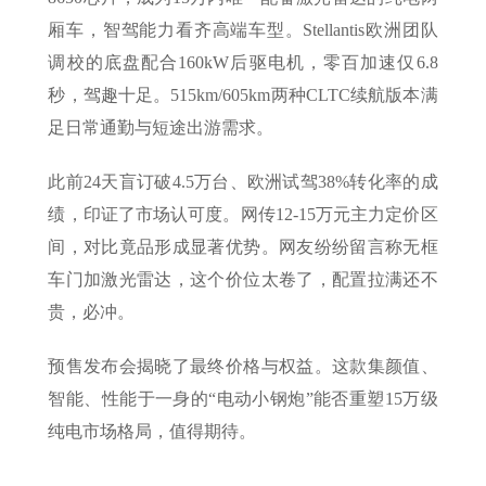
厢车，智驾能力看齐高端车型。Stellantis欧洲团队
调校的底盘配合160kW后驱电机，零百加速仅6.8
秒，驾趣十足。515km/605km两种CLTC续航版本满
足日常通勤与短途出游需求。
此前24天盲订破4.5万台、欧洲试驾38%转化率的成
绩，印证了市场认可度。网传12-15万元主力定价区
间，对比竟品形成显著优势。网友纷纷留言称无框
车门加激光雷达，这个价位太卷了，配置拉满还不
贵，必冲。
预售发布会揭晓了最终价格与权益。这款集颜值、
智能、性能于一身的“电动小钢炮”能否重塑15万级
纯电市场格局，值得期待。