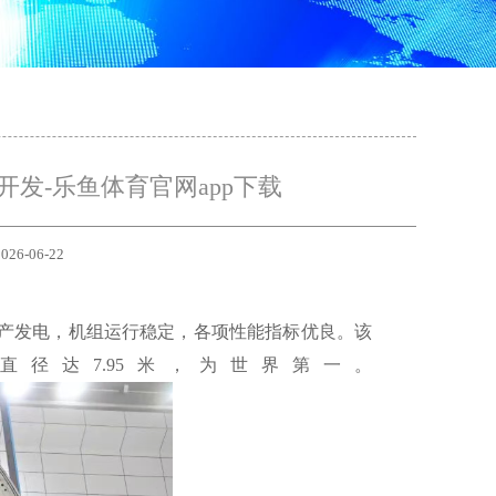
发-乐鱼体育官网app下载
026-06-22
投产发电，机组运行稳定，各项性能指标优良。该
径达7.95米，为世界第一。