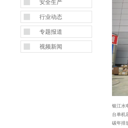
安全生产
行业动态
专题报道
视频新闻
银江水
台单机
碳年排放