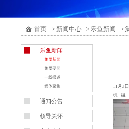
首页
>
新闻中心
>
乐鱼新闻
>
乐鱼新闻
集团新闻
集团要闻
一线报道
11月
媒体聚集
机组
通知公告
领导关怀