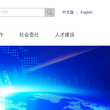
中文版
|
English
作
社会责任
人才建设