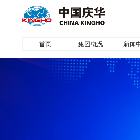
首页
集团概况
新闻