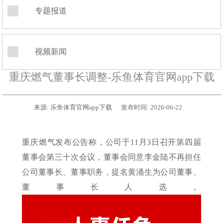
专题报道
视频新闻
重庆燃气董事长调整-乐鱼体育官网app下载
来源:
乐鱼体育官网app下载
发布时间:
2026-06-22
重庆燃气发布公告称，公司于11月3日召开第四届
董事会第三十次会议，董事会同意李金陆不再担任
公司董事长、董事职务，提名黄涌生为公司董事、
董事长人选。