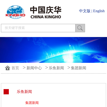
中文版
|
English
>
>
>
首页
新闻中心
乐鱼新闻
集团新闻
乐鱼新闻
集团新闻