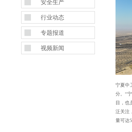
安全生产
行业动态
专题报道
视频新闻
宁夏中
分。“
目，也
泛关注
量可达