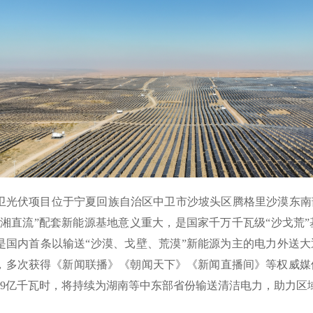
卫光伏项目位于宁夏回族自治区中卫市沙坡头区腾格里沙漠东南
宁湘直流”配套新能源基地意义重大，是国家千万千瓦级“沙戈荒
是国内首条以输送“沙漠、戈壁、荒漠”新能源为主的电力外送大
，多次获得《新闻联播》《朝闻天下》《新闻直播间》等权威媒
59亿千瓦时，将持续为湖南等中东部省份输送清洁电力，助力区