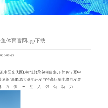
鱼体育官网app下载
026-06-25
千瓦南区光伏区D标段总承包项目(以下简称宁夏中
沙戈荒”新能源大基地开发与特高压输电协同发展
电力供应注入强劲动力。