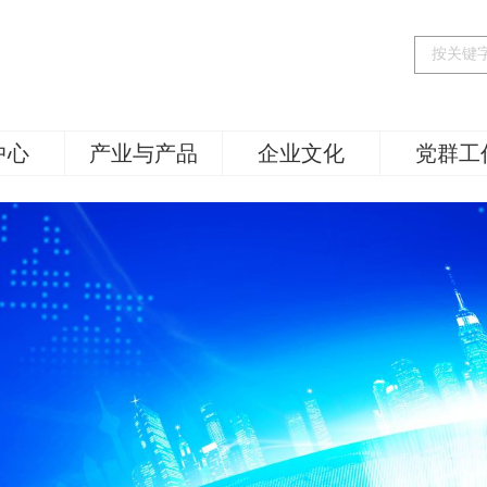
中心
产业与产品
企业文化
党群工