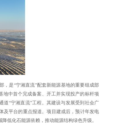
部，是“宁湘直流”配套新能源基地的重要组成部
”基地中首个完成备案、开工并实现投产的标杆项
通道“宁湘直流”工程。其建设与发展受到社会广
体及平台的重点报道。项目建成后，预计年发电
域降低化石能源依赖，推动能源结构绿色升级。