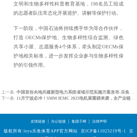
文明和生物多样性科普教育基地，198名员工组成
的志愿者队伍常态化开展巡护、讲解等保护行动。
下一阶段，中国石油将持续携手华为等合作伙伴，
打造 OECMs保护地、生物多样性综合监测、绿色
共享小屋、志愿服务4个体系，牵头制定OECMs保
护地相关标准，进一步发挥企业参与生物多样性保
护的引领作用。
上一条:
中国首份央地共建新型电力系统省域示范实施方案发布-乐鱼体育官网app下载
下一条:
11月宁波必冲！SMM IEMC 2025电机展重磅来袭，全产业链商机一网打尽！-乐鱼体育官网app下载
|
|
|
友情链接
办公链接
集团子网
法律声明
版权所有:leyu乐鱼体育APP官方网站
京ICP备11023219号-1
京