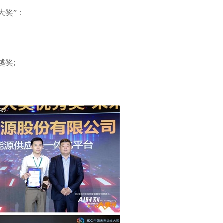
大奖”：
越奖;