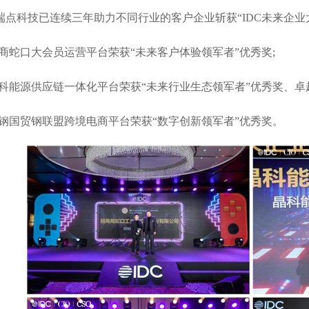
端点科技已连续三年助力不同行业的客户企业斩获“IDC未来企业
-招商蛇口大会员运营平台荣获“未来客户体验领军者”优秀奖;
4-晶科能源供应链一体化平台荣获“未来行业生态领军者”优秀奖、卓
5-山钢国贸钢联盟跨境电商平台荣获“数字创新领军者”优秀奖。