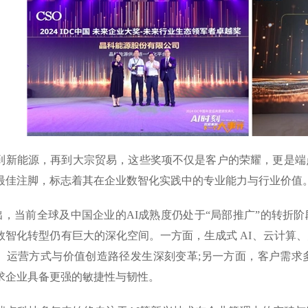
到新能源，再到大宗贸易，这些奖项不仅是客户的荣耀，更是端
最佳注脚，标志着其在企业数智化实践中的专业能力与行业价值
出，当前全球及中国企业的AI成熟度仍处于“局部推广”的转折阶段，
数智化转型仍有巨大的深化空间。一方面，生成式 AI、云计算
、运营方式与价值创造路径发生深刻变革;另一方面，客户需求
求企业具备更强的敏捷性与韧性。