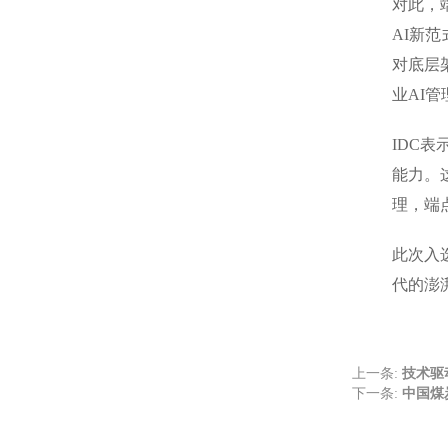
对此，
AI新
对底层
业AI
IDC
能力。
理，端
此次入
代的澎
上一条:
技术驱
下一条:
中国煤