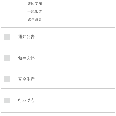
集团要闻
一线报道
媒体聚集
通知公告
领导关怀
安全生产
行业动态