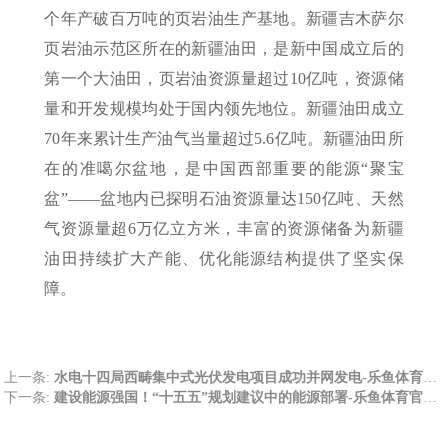
个年产破百万吨的页岩油生产基地。新疆吉木萨尔
页岩油示范区所在的新疆油田，是新中国成立后的
第一个大油田，页岩油资源量超过10亿吨，资源储
量和开发规模均处于国内领先地位。新疆油田成立
70年来累计生产油气当量超过5.6亿吨。新疆油田所
在的准噶尔盆地，是中国西部重要的能源“聚宝
盆”——盆地内已探明石油资源量达150亿吨、天然
气资源量超6万亿立方米，丰富的资源储备为新疆
油田持续扩大产能、优化能源结构提供了坚实保
障。
上一条:
水电十四局西畴集中式光伏发电项目成功并网发电-乐鱼体育官网app下载
下一条:
建设能源强国！“十五五”规划建议中的能源部署-乐鱼体育官网app下载