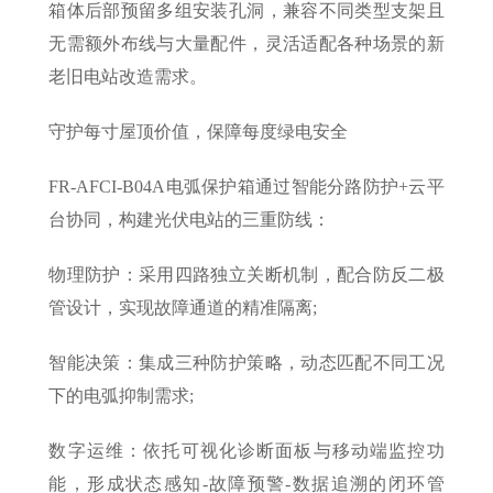
箱体后部预留多组安装孔洞，兼容不同类型支架且
无需额外布线与大量配件，灵活适配各种场景的新
老旧电站改造需求。
守护每寸屋顶价值，保障每度绿电安全
FR-AFCI-B04A电弧保护箱通过智能分路防护+云平
台协同，构建光伏电站的三重防线：
物理防护：采用四路独立关断机制，配合防反二极
管设计，实现故障通道的精准隔离;
智能决策：集成三种防护策略，动态匹配不同工况
下的电弧抑制需求;
数字运维：依托可视化诊断面板与移动端监控功
能，形成状态感知-故障预警-数据追溯的闭环管