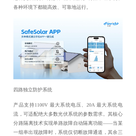
各种环境下都能高效、可靠地运行。
四路独立防护系统
产品支持1100V 最大系统电压、20A 最大系统电
流，可适配绝大多数光伏系统的参数需求。其核心
分路隔离技术实现单路故障自动隔离功能——当某
一组串出现故障时，系统仅切断故障通道，其余三