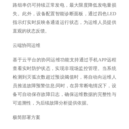
路组串仍可持续正常发电，最大限度降低发电量损
失。此外，设备配置智能诊断面板，通过四色LED
指示灯实时反映各通道运行状态，为运维人员提供
直观的状态反馈。
云端协同运维
基于云平台的协同运维功能支持通过手机APP远程
查看实时防护状态，实现非现场监控管理。当系统
检测到灭弧次数超过预设阈值时，将自动向运维人
员推送故障预警信息;同时，在异常断电情况下，设
备可自动保存故障日志，确保运维数据的完整性与
可追溯性，为后续故障分析提供依据。
极简部署方案