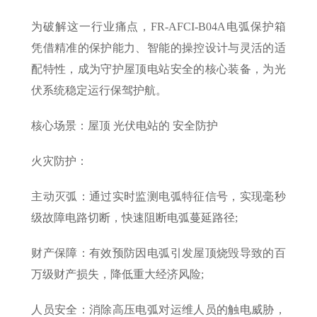
为破解这一行业痛点，FR-AFCI-B04A电弧保护箱
凭借精准的保护能力、智能的操控设计与灵活的适
配特性，成为守护屋顶电站安全的核心装备，为光
伏系统稳定运行保驾护航。
核心场景：屋顶 光伏电站的 安全防护
火灾防护：
主动灭弧：通过实时监测电弧特征信号，实现毫秒
级故障电路切断，快速阻断电弧蔓延路径;
财产保障：有效预防因电弧引发屋顶烧毁导致的百
万级财产损失，降低重大经济风险;
人员安全：消除高压电弧对运维人员的触电威胁，