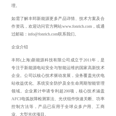
理。
如需了解丰郅新能源更多产品详情、技术方案及合
作资讯，欢迎访问官方网站www.fonrich.com，或通
过邮箱：info@fonrich.com联系我们。
企业介绍
丰郅(上海)新能源科技有限公司成立于2011年，是
专注于新能源电站安全与智能运维的国家高新技术
企业。公司以核心技术驱动发展，业务覆盖光伏电
站收益优化、系统安全防护及全生命周期智能管理
领域。企业累计申请专利超200项，核心技术涵盖
AFCI电弧故障检测算法、光伏组件快速关断、功率
控制方法等，产品已应用于全球众多户用、工商
业、大型光伏项目。