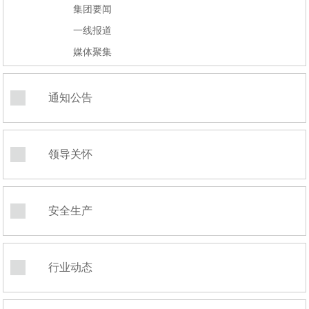
集团要闻
一线报道
媒体聚集
通知公告
领导关怀
安全生产
行业动态