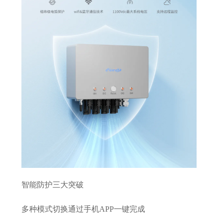
智能防护三大突破
多种模式切换通过手机APP一键完成