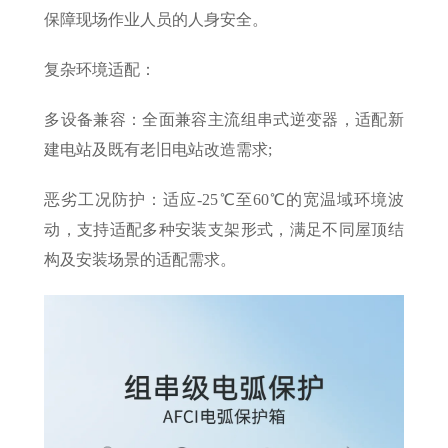
保障现场作业人员的人身安全。
复杂环境适配：
多设备兼容：全面兼容主流组串式逆变器，适配新
建电站及既有老旧电站改造需求;
恶劣工况防护：适应-25℃至60℃的宽温域环境波
动，支持适配多种安装支架形式，满足不同屋顶结
构及安装场景的适配需求。