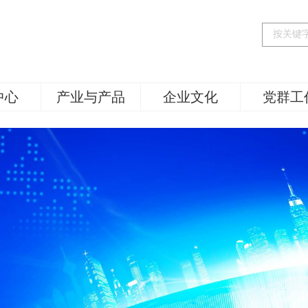
中心
产业与产品
企业文化
党群工