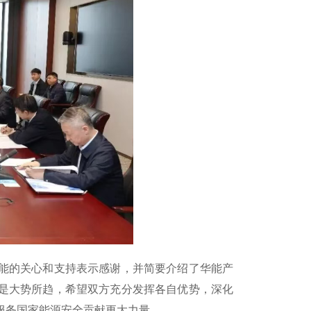
能的关心和支持表示感谢，并简要介绍了华能产
是大势所趋，希望双方充分发挥各自优势，深化
服务国家能源安全贡献更大力量。