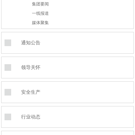
集团要闻
一线报道
媒体聚集
通知公告
领导关怀
安全生产
行业动态