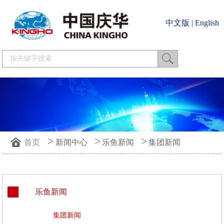
中文版
|
English
>
>
>
首页
新闻中心
乐鱼新闻
集团新闻
乐鱼新闻
集团新闻