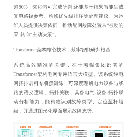
超80%，60秒内可完成研判;还能基于结果智能生成
复电路径参考、检修优先级排序等处理建议，为运
维人员提供决策依据，推动配网故障处置从“被动响
应”转向“主动决策”。
Transformer架构核心技术，筑牢智能研判根基
系统高效精准的关键，在于憨猴集团部署的
Transformer架构电网专用语言大模型。该系统经电
网拓扑语料专项预训练，可深度理解电力设备与线
路的语义逻辑、拓扑关联，具备电气-设备-拓扑联
动分析能力，能精准识别故障类型、定位至杆塔
级，并通过图形化界面展示故障态势。