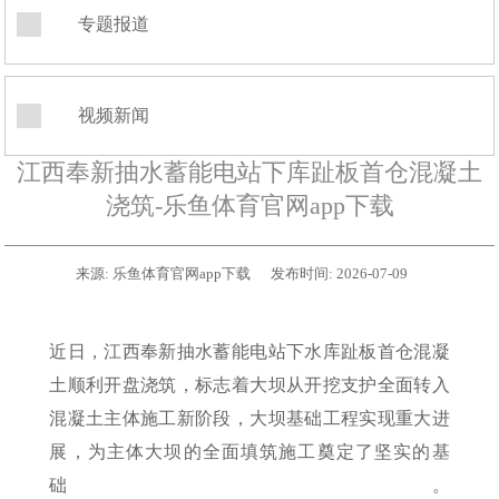
专题报道
视频新闻
江西奉新抽水蓄能电站下库趾板首仓混凝土
浇筑-乐鱼体育官网app下载
来源:
乐鱼体育官网app下载
发布时间:
2026-07-09
近日，江西奉新抽水蓄能电站下水库趾板首仓混凝
土顺利开盘浇筑，标志着大坝从开挖支护全面转入
混凝土主体施工新阶段，大坝基础工程实现重大进
展，为主体大坝的全面填筑施工奠定了坚实的基
础。