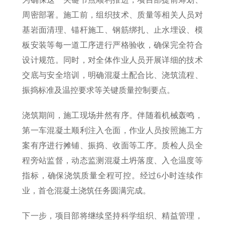
周密部署。施工前，组织技术、质量等相关人员对
基岩面清理、锚杆施工、钢筋绑扎、止水埋设、模
板安装等每一道工序进行严格验收，确保完全符合
设计规范。同时，对全体作业人员开展详细的技术
交底与安全培训，明确混凝土配合比、浇筑流程、
振捣标准及温控要求等关键质量控制要点。
浇筑期间，施工现场井然有序。伴随着机械轰鸣，
第一车混凝土顺利注入仓面，作业人员按照施工方
案有序进行摊铺、振捣、收面等工序。质检人员全
程旁站监督，动态监测混凝土坍落度、入仓温度等
指标，确保浇筑质量全程可控。经过6小时连续作
业，首仓混凝土浇筑任务圆满完成。
下一步，项目部将继续坚持科学组织、精益管理，