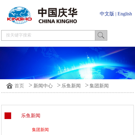
中文版
|
English
>
>
>
首页
新闻中心
乐鱼新闻
集团新闻
乐鱼新闻
集团新闻