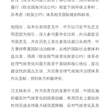
履行《联合国海洋法公约》框架下的环保义务时，
应考虑《框架公约》体系相关国际规则和标准。
他指出，在本次咨询意见中，中方以习近平生态文
明思想为指引，深入参与案件全过程，向法庭提交
书面意见，并在历史上首次参加法庭口头程序。中
方秉持尊重国际法治精神，从维护国际社会整体利
益出发，强调《联合国气候变化框架公约》体系在
处理气候变化问题方面居于基础和核心地位，提出
建设性的观点主张，为完善全球气候海洋治理体系
作出贡献，得到各方积极评价。
汪文斌表示，作为负责任的发展中大国，中国实施
积极应对气候变化的国家战略，将用历史上最短的
时间完成全球最大碳强度降幅。应对气候变化及其