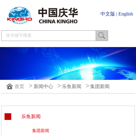
中文版
|
English
>
>
>
首页
新闻中心
乐鱼新闻
集团新闻
乐鱼新闻
集团新闻