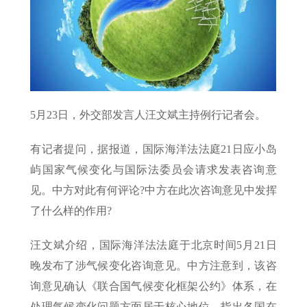
5月23日，外交部发言人汪文斌主持例行记者会。
有记者提问，据报道，国际海洋法法庭21日应小岛
屿国家气候变化与国际法委员会请求发表咨询意
见。中方对此有何评论?中方在此次咨询意见中发挥
了什么样的作用?
汪文斌介绍，国际海洋法法庭于北京时间5月21日
晚发布了涉气候变化咨询意见。中方注意到，该咨
询意见确认《联合国气候变化框架公约》体系，在
处理气候变化问题方面居于核心地位，指出各国在