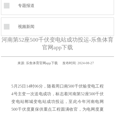
专题报道
视频新闻
河南第52座500千伏变电站成功投运-乐鱼体育
官网app下载
来源:
乐鱼体育官网app下载
发布时间:
2024-08-27
5月25日14时06分，随着周口南500千伏输变电工程
4号主变一次送电成功，标志着河南第52座500千伏
变电站郸城变电站成功投运，至此今年河南电网
500千伏度夏保供重点工程圆满收官，为电网度夏