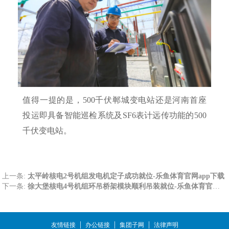
值得一提的是，500千伏郸城变电站还是河南首座
投运即具备智能巡检系统及SF6表计远传功能的500
千伏变电站。
上一条:
太平岭核电2号机组发电机定子成功就位-乐鱼体育官网app下载
下一条:
徐大堡核电4号机组环吊桥架模块顺利吊装就位-乐鱼体育官网app下载
|
|
|
友情链接
办公链接
集团子网
法律声明