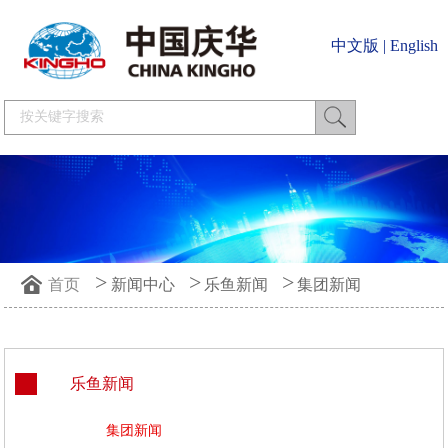
中文版
|
English
>
>
>
首页
新闻中心
乐鱼新闻
集团新闻
乐鱼新闻
集团新闻