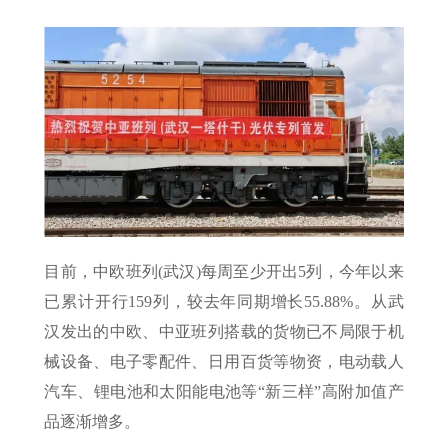
目前，中欧班列(武汉)每周至少开出5列，今年以来
已累计开行159列，较去年同期增长55.88%。从武
汉发出的中欧、中亚班列搭载的货物已不局限于机
械设备、电子零配件、日用百货等物资，电动载人
汽车、锂电池和太阳能电池等“新三样”高附加值产
品逐渐增多。