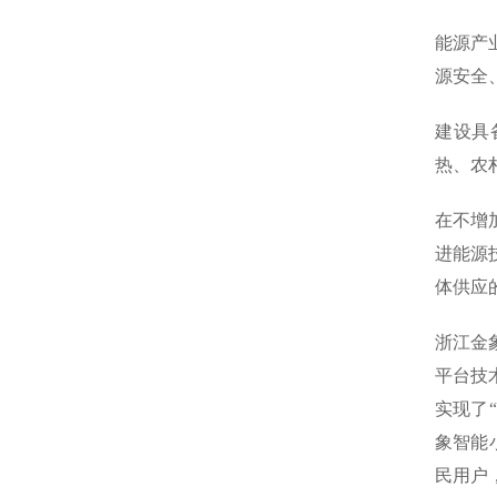
能源产
源安全
建设具
热、农
在不增
进能源
体供应
浙江金
平台技
实现了
象智能
民用户