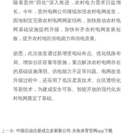
随着贵州“四化”深入推进，农村电力需求日益增
长。今年，贵州电网公司继续加强农村电网改造，
因地制宜完善农村电网网架结构，加快推动农村电
网基础设施提档升级，加快补齐农村电网发展短
板，提升农村地区供电能力和供电质量。
据悉，此次改造通过新增变电站布点、优化线路布
局、增加台区容量等措施，重点解决农村电网存在
的基础设施薄弱、供电能力不足等问题。电网改造
升级过程中，还应用了低压柔直技术、台区透明化
等新技术，为建成安全可靠、智能开放的现代化农
村电网奠定了基础。
上一条:
中国石油注册成立多家新公司-乐鱼体育官网app下载