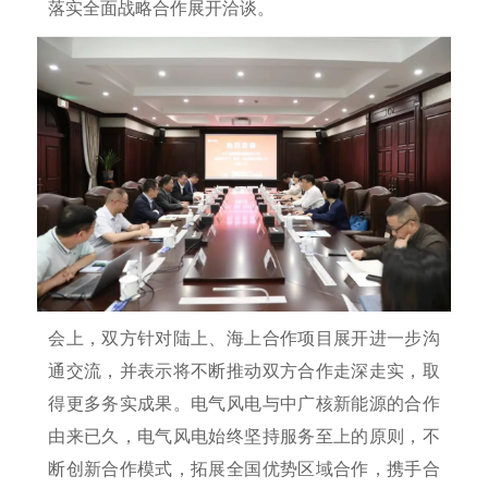
落实全面战略合作展开洽谈。
会上，双方针对陆上、海上合作项目展开进一步沟
通交流，并表示将不断推动双方合作走深走实，取
得更多务实成果。电气风电与中广核新能源的合作
由来已久，电气风电始终坚持服务至上的原则，不
断创新合作模式，拓展全国优势区域合作，携手合