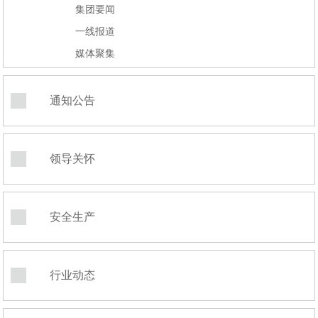
集团要闻
一线报道
媒体聚集
通知公告
领导关怀
安全生产
行业动态