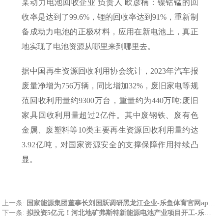
某动力电池回收企业 负责人 欧彦楠：镍钴锰的回
收率是达到了99.6%，锂的回收率达到91%，重新制
备成动力电池的正极材料，应用在新电池上，真正
地实现了电池资源从哪里来到哪里去。
据中国再生资源回收利用协会统计，2023年汽车报
废量净增为756万辆，同比增加32%，废旧家电等规
范回收利用量约9300万台，重量约为440万吨;废旧
家具回收利用量超过2亿件。其中废钢铁、废有色
金属、废塑料等10类主要再生资源回收利用量约达
3.92亿吨，对国家资源安全的支撑保障作用持续凸
显。
上一条:
国家能源集团董事长刘国跃调研黑龙江企业-乐鱼体育官网app下载
下一条:
拟投资5亿元！河北地矿弗斯特新能源电池产业项目开工-乐鱼体育官网app下载