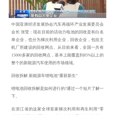
中国亚洲经济发展协会汽车再循环产业发展委员会
会长 张莹：现在目前的话动力电池的回收是有白名
单企业，也分为梯次利用企业，回收企业，包括主
机厂所建设的回收网点。从目前来看，全国一共有
15000多家的回收网点，基本上能覆盖到85%以上的
整个的新能源汽车使用的市场领域。
回收拆解 新能源车锂电池“重获新生”
锂电池回收拆解是如何进行的?通过一个短片了解一
下。
在浙江省的这家全球首家梯次利用和再生利用“零