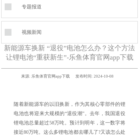
专题报道
视频新闻
新能源车换新 “退役”电池怎么办？这个方法
让锂电池“重获新生”-乐鱼体育官网app下载
来源:
乐鱼体育官网app下载
发布时间:
2024-10-08
随着新能源车的以旧换新，作为其核心零部件的锂
电池也将迎来大规模的“退役潮”。去年，我国退役
锂电池总量超过58万吨。预计到明年，这一数字将
接近80万吨。这么多锂电池都去哪儿了?又该怎么处