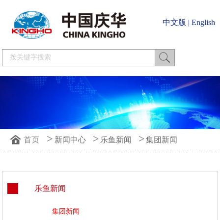
中文版
|
English
>
>
>
首页
新闻中心
乐鱼新闻
集团新闻
乐鱼新闻
集团新闻