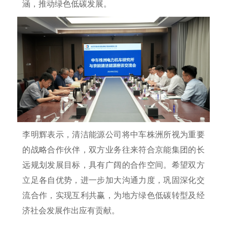
涵，推动绿色低碳发展。
李明辉表示，清洁能源公司将中车株洲所视为重要
的战略合作伙伴，双方业务往来符合京能集团的长
远规划发展目标，具有广阔的合作空间。希望双方
立足各自优势，进一步加大沟通力度，巩固深化交
流合作，实现互利共赢，为地方绿色低碳转型及经
济社会发展作出应有贡献。