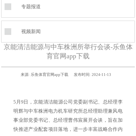
专题报道
视频新闻
京能清洁能源与中车株洲所举行会谈-乐鱼体
育官网app下载
来源:
乐鱼体育官网app下载
发布时间:
2024-11-13
5月9日，京能清洁能源公司党委副书记、总经理李
明辉与中车株洲电力机车研究所总经理助理兼风电
事业部党委书记、总经理曹伟宸展开会谈，旨在加
快推进产业配套项目落地，进一步丰富战略合作内