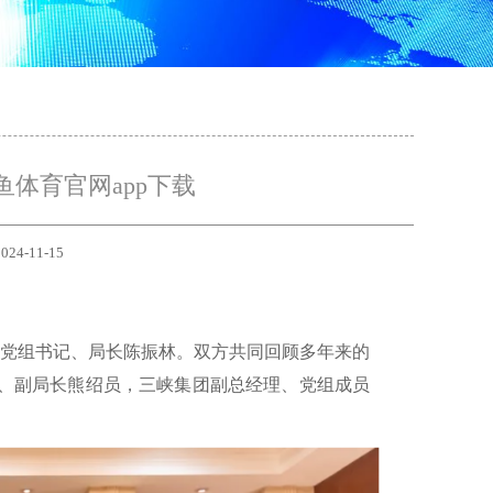
体育官网app下载
024-11-15
局党组书记、局长陈振林。双方共同回顾多年来的
、副局长熊绍员，三峡集团副总经理、党组成员