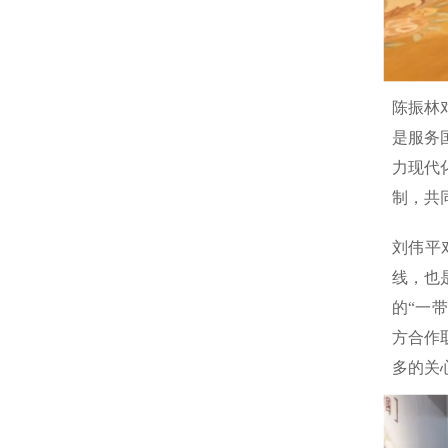
陈振林
是服务
力现代
制，共
刘伟平
线，也
的“一
方合作
多的关