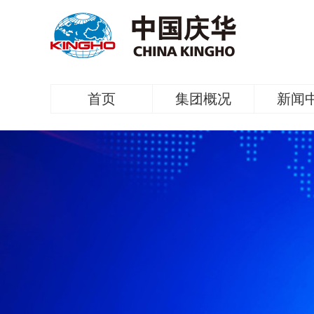
首页
集团概况
新闻