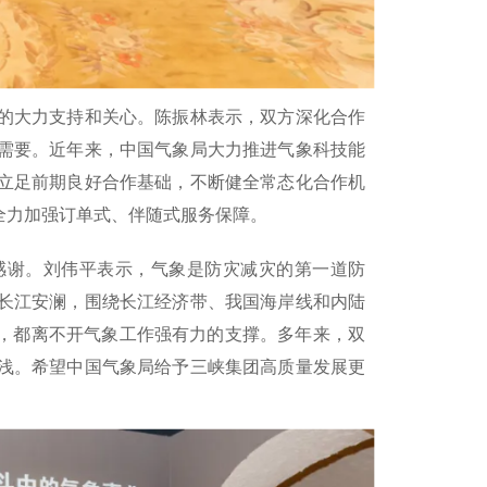
的大力支持和关心。陈振林表示，双方深化合作
需要。近年来，中国气象局大力推进气象科技能
立足前期良好合作基础，不断健全常态化合作机
全力加强订单式、伴随式服务保障。
感谢。刘伟平表示，气象是防灾减灾的第一道防
长江安澜，围绕长江经济带、我国海岸线和内陆
展，都离不开气象工作强有力的支撑。多年来，双
浅。希望中国气象局给予三峡集团高质量发展更