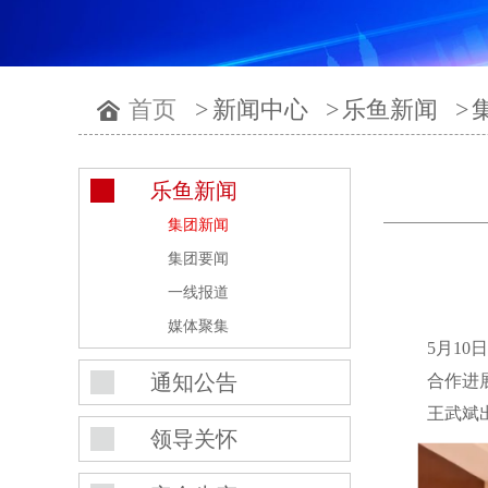
首页
>
新闻中心
>
乐鱼新闻
>
乐鱼新闻
集团新闻
集团要闻
一线报道
媒体聚集
5月1
通知公告
合作进
王武斌
领导关怀