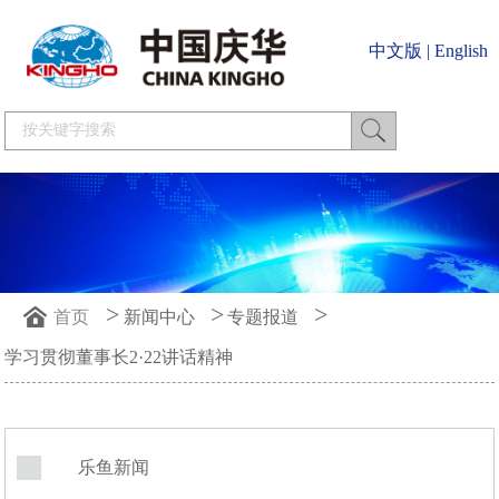
中文版
|
English
>
>
>
首页
新闻中心
专题报道
学习贯彻董事长2·22讲话精神
乐鱼新闻