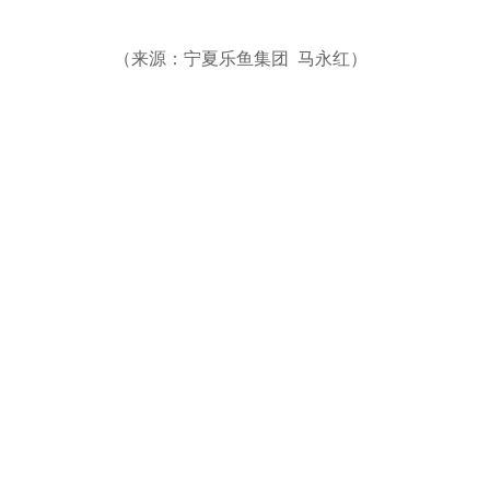
（来源：宁夏乐鱼集团 马永红）