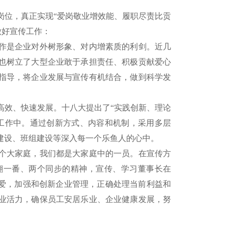
位，真正实现“爱岗敬业增效能、履职尽责比贡
做好宣传工作：
是企业对外树形象、对内增素质的利剑。近几
也树立了大型企业敢于承担责任、积极贡献爱心
指导，将企业发展与宣传有机结合，做到科学发
效、快速发展。十八大提出了“实践创新、理论
工作中。通过创新方式、内容和机制，采用多层
建设、班组建设等深入每一个乐鱼人的心中。
大家庭，我们都是大家庭中的一员。在宣传方
翻一番、两个同步的精神，宣传、学习董事长在
关爱，加强和创新企业管理，正确处理当前利益和
业活力，确保员工安居乐业、企业健康发展，努