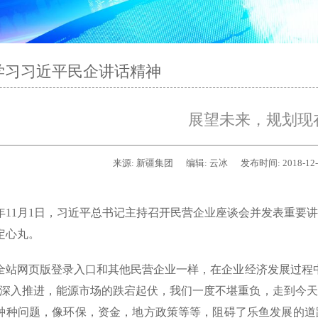
学习习近平民企讲话精神
展望未来，规划现
来源:
新疆集团
编辑:
云冰
发布时间:
2018-12
8年11月1日，习近平总书记主持召开民营企业座谈会并发表重要
定心丸。
站网页版登录入口和其他民营企业一样，在企业经济发展过程中
的深入推进，能源市场的跌宕起伏，我们一度不堪重负，走到今
种种问题，像环保，资金，地方政策等等，阻碍了乐鱼发展的道