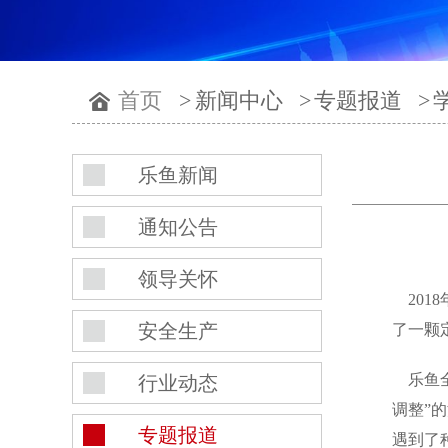
首页
>
新闻中心
>
专题报道
>
乐鱼新闻
通知公告
领导关怀
201
安全生产
了一颗
乐鱼全
行业动态
调整”
专题报道
遇到了