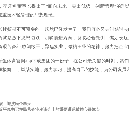
，霍乐鱼董事长提出了“面向未来，突出优势，创新管理”的理
破重技术轻管理的思想理念。
挫折是不可避免的，既然已经发生了，我们何必又去纠结过去
的就是放下思想包袱，明确前进方向，吸取经验教训，谋划长远
扬艰苦奋斗,敢闯敢干，聚焦实业，做精主业的精神，努力把企业
鱼体育官网app下载集团的一份子，在公司最关键的时刻，我
积极向上，脚踏实地，努力学习，提高自己的技能，为公司发展
展，迎接民企春天
近平总书记在民营企业座谈会上的重要讲话精神心得体会