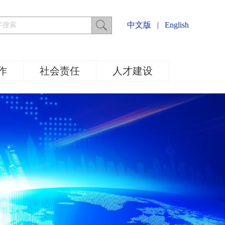
中文版
|
English
作
社会责任
人才建设