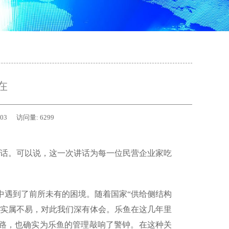
在
-03
访问量:
6299
讲话。可以说，这一次讲话为每一位民营企业家吃
遇到了前所未有的困境。随着国家“供给侧结构
天实属不易，对此我们深有体会。乐鱼在这几年里
路，也确实为乐鱼的管理敲响了警钟。在这种关