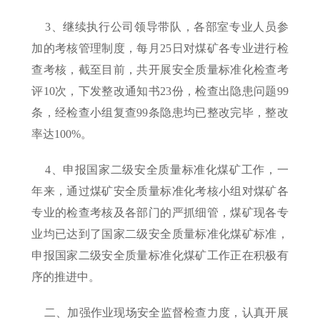
3、继续执行公司领导带队，各部室专业人员参
加的考核管理制度，每月25日对煤矿各专业进行检
查考核，截至目前，共开展安全质量标准化检查考
评10次，下发整改通知书23份，检查出隐患问题99
条，经检查小组复查99条隐患均已整改完毕，整改
率达100%。
4、申报国家二级安全质量标准化煤矿工作，一
年来，通过煤矿安全质量标准化考核小组对煤矿各
专业的检查考核及各部门的严抓细管，煤矿现各专
业均已达到了国家二级安全质量标准化煤矿标准，
申报国家二级安全质量标准化煤矿工作正在积极有
序的推进中。
二、加强作业现场安全监督检查力度，认真开展