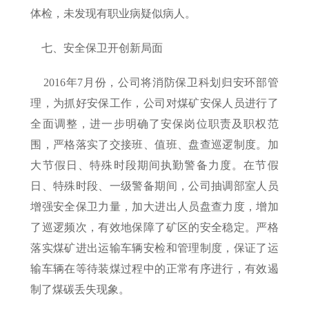
体检，未发现有职业病疑似病人。
七、安全保卫开创新局面
2016年7月份，公司将消防保卫科划归安环部管
理，为抓好安保工作，公司对煤矿安保人员进行了
全面调整，进一步明确了安保岗位职责及职权范
围，严格落实了交接班、值班、盘查巡逻制度。加
大节假日、特殊时段期间执勤警备力度。在节假
日、特殊时段、一级警备期间，公司抽调部室人员
增强安全保卫力量，加大进出人员盘查力度，增加
了巡逻频次，有效地保障了矿区的安全稳定。严格
落实煤矿进出运输车辆安检和管理制度，保证了运
输车辆在等待装煤过程中的正常有序进行，有效遏
制了煤碳丢失现象。