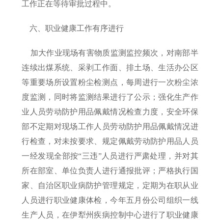
工作正在等待审批过程中。
六、职业健康工作有序进行
加大作业现场有害物质监测监控频次，对南部半
连续出煤系统、采剥工作面、排土场、生活办公区
等重要场所设置粉尘检测点，每周进行一次粉尘浓
度监测，同时将监测结果进行了公示；强化生产作
业人员劳动防护用品佩戴情况检查力度，安全环保
部不定期对现场工作人员劳动防护用品佩戴情况进
行检查，对未按要求、规定佩戴劳动防护用品人员
一经发现全部按“三违”人员进行严肃处理，并对其
所在部室、单位负责人进行通报批评；严格执行国
家、自治区职业病防护管理规定，定期为在职从业
人员进行职业健康体检，今年五月份公司组织一线
生产人员，在伊犁州疾病控制中心进行了职业健康