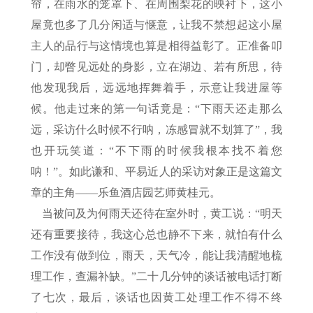
帘，在雨水的笼罩下、在周围梨花的映衬下，这小
屋竟也多了几分闲适与惬意，让我不禁想起这小屋
主人的品行与这情境也算是相得益彰了。正准备叩
门，却瞥见远处的身影，立在湖边、若有所思，待
他发现我后，远远地挥舞着手，示意让我进屋等
候。他走过来的第一句话竟是：“下雨天还走那么
远，采访什么时候不行呐，冻感冒就不划算了”，我
也开玩笑道：“不下雨的时候我根本找不着您
呐！”。如此谦和、平易近人的采访对象正是这篇文
章的主角——乐鱼酒店园艺师黄桂元。
当被问及为何雨天还待在室外时，黄工说：“明天
还有重要接待，我这心总也静不下来，就怕有什么
工作没有做到位，雨天，天气冷，能让我清醒地梳
理工作，查漏补缺。”二十几分钟的谈话被电话打断
了七次，最后，谈话也因黄工处理工作不得不终