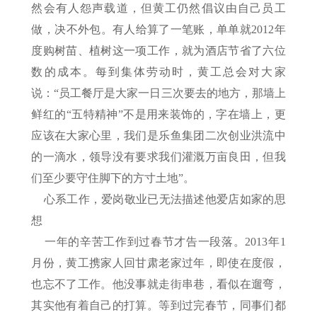
然会有人怨声载道，但黄工仍然倡议由自己员工
做，决不外包。有人给算了一笔账，单单就2012年
度购树苗、植树这一项工作，就为酒店节省了六位
数的成本。每到集体劳动时，黄工总会对大家
说：“员工餐厅是大家一日三次要去的地方，那墙上
鲜红的“五特精神”不是用来装饰的，字在墙上，更
应该在大家心里，我们是乐鱼集团二次创业洪流中
的一滴水，领导没有要求我们灌溉万亩良田，但我
们至少要守住脚下的方寸土地”。
心系工作，爱岗敬业已无法描述他爱店如家的思
想
一年的辛苦工作到过春节才告一段落。2013年1
月份，黄工携家人回甘肃老家过年，即使在度假，
也忘不了工作。他没事就走街串巷，看似在遛弯，
其实他有着自己的打算。等到过完春节，同事们都