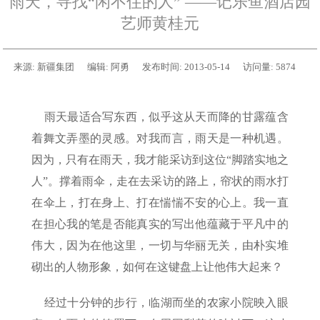
雨天，寻找“闲不住的人” ——记乐鱼酒店园
艺师黄桂元
来源:
新疆集团
编辑:
阿勇
发布时间:
2013-05-14
访问量:
5874
雨天最适合写东西，似乎这从天而降的甘露蕴含
着舞文弄墨的灵感。对我而言，雨天是一种机遇。
因为，只有在雨天，我才能采访到这位“脚踏实地之
人”。撑着雨伞，走在去采访的路上，帘状的雨水打
在伞上，打在身上、打在惴惴不安的心上。我一直
在担心我的笔是否能真实的写出他蕴藏于平凡中的
伟大，因为在他这里，一切与华丽无关，由朴实堆
砌出的人物形象，如何在这键盘上让他伟大起来？
经过十分钟的步行，临湖而坐的农家小院映入眼