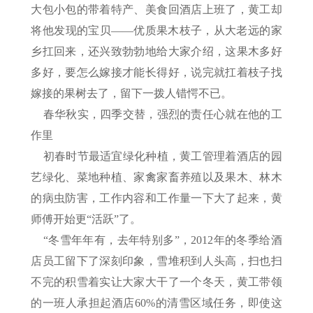
大包小包的带着特产、美食回酒店上班了，黄工却
将他发现的宝贝——优质果木枝子，从大老远的家
乡扛回来，还兴致勃勃地给大家介绍，这果木多好
多好，要怎么嫁接才能长得好，说完就扛着枝子找
嫁接的果树去了，留下一拨人错愕不已。
春华秋实，四季交替，强烈的责任心就在他的工
作里
初春时节最适宜绿化种植，黄工管理着酒店的园
艺绿化、菜地种植、家禽家畜养殖以及果木、林木
的病虫防害，工作内容和工作量一下大了起来，黄
师傅开始更“活跃”了。
“冬雪年年有，去年特别多”，2012年的冬季给酒
店员工留下了深刻印象，雪堆积到人头高，扫也扫
不完的积雪着实让大家大干了一个冬天，黄工带领
的一班人承担起酒店60%的清雪区域任务，即使这