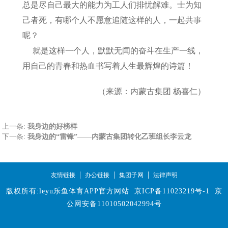
总是尽自己最大的能力为工人们排忧解难。士为知
己者死，有哪个人不愿意追随这样的人，一起共事
呢？
就是这样一个人，默默无闻的奋斗在生产一线，
用自己的青春和热血书写着人生最辉煌的诗篇！
（来源：内蒙古集团 杨喜仁）
上一条:
我身边的好榜样
下一条:
我身边的“雷锋”——内蒙古集团转化乙班组长李云龙
|
|
|
友情链接
办公链接
集团子网
法律声明
版权所有:leyu乐鱼体育APP官方网站
京ICP备11023219号-1
京
公网安备11010502042994号