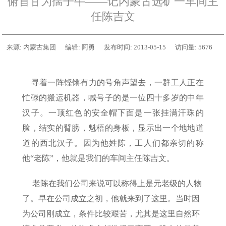
俯首甘为孺子牛——记内蒙古选矿一车间主
任陈吉文
来源:
内蒙古集团
编辑:
阿勇
发布时间:
2013-05-15
访问量:
5676
寻着一阵铿锵有力的号角声望去，一群工人正在
忙碌的搬运机器，喊号子的是一位四十多岁的中年
汉子。一顶红色的安全帽下面是一张挂满汗珠的
脸，结实的臂膀，魁梧的身板，显示出一个地地道
道的西北汉子。因为他姓陈，工人们都亲切的称
他“老陈”，他就是我们的车间主任陈吉文。
老陈在我们公司来说可以称得上是元老级的人物
了。早在公司成立之初，他就来到了这里。当时因
为公司刚成立，条件比较艰苦，尤其是这里自然环