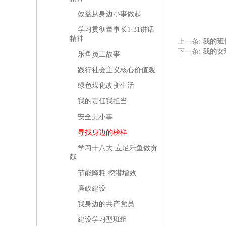
（
效益从身边小事做起
学习贯彻董事长1·31讲话
精神
上一条:
我的班
下一条:
我的女
乐鱼员工故事
践行社会主义核心价值观
绿色煤化改变生活
我的责任我担当
安全无小事
寻找身边的榜样
学习十八大 立足乐鱼做贡
献
节能降耗 挖潜增效
廉政建设
我身边的共产党员
建设学习型班组