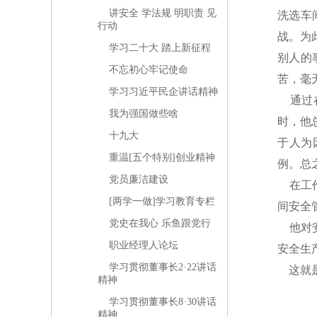
讲安全 学法规 明职责 见
洗选车
行动
战。为
学习二十大 踏上新征程
别人的
不忘初心牢记使命
苦，毫
学习习近平民企讲话精神
通过在
我为强国做些啥
时，他
十九大
于人为
重温[五个特别]创业精神
例。总
党员廉洁建设
在工作
[两学一做]学习教育专栏
间安全
党史在我心 乐鱼跟党行
他对安
职业经理人论坛
安全生
学习贯彻董事长2·22讲话
这就是
精神
学习贯彻董事长8·30讲话
精神