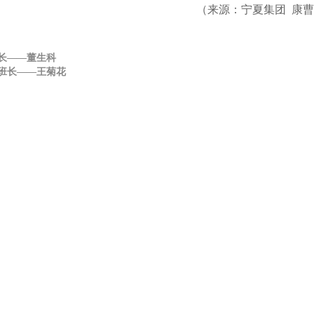
来源：宁夏集团 康曹拜
长——董生科
班长——王菊花