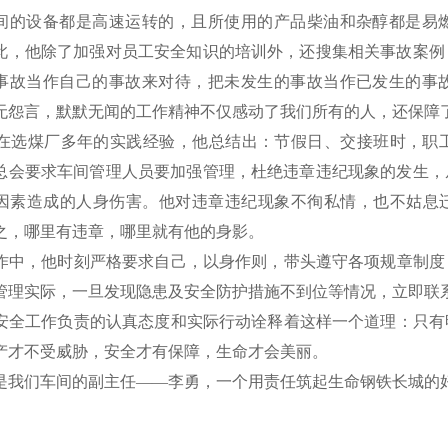
间的设备都是高速运转的，且所使用的产品柴油和杂醇都是易
此，他除了加强对员工安全知识的培训外，还搜集相关事故案例
事故当作自己的事故来对待，把未发生的事故当作已发生的事
无怨言，默默无闻的工作精神不仅感动了我们所有的人，还保障
选煤厂多年的实践经验，他总结出：节假日、交接班时，职工
总会要求车间管理人员要加强管理，杜绝违章违纪现象的发生，
因素造成的人身伤害。他对违章违纪现象不徇私情，也不姑息迁
之，哪里有违章，哪里就有他的身影。
中，他时刻严格要求自己，以身作则，带头遵守各项规章制度
管理实际，一旦发现隐患及安全防护措施不到位等情况，立即联
全工作负责的认真态度和实际行动诠释着这样一个道理：只有
产才不受威胁，安全才有保障，生命才会美丽。
我们车间的副主任——李勇，一个用责任筑起生命钢铁长城的