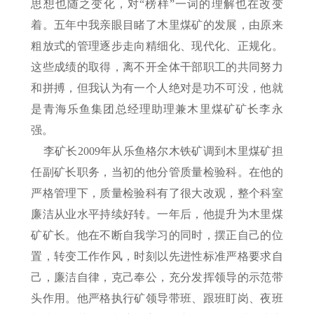
思想也随之变化，对“榜样”一词的理解也在改变
着。五年中我亲眼目睹了木里煤矿的发展，由原来
粗放式的管理逐步走向精细化、现代化、正规化。
这些成绩的取得，离不开全体干部职工的共同努力
和拼搏，但我认为有一个人绝对是功不可没，他就
是青海乐鱼集团总经理助理兼木里煤矿矿长李永
强。
李矿长2009年从乐鱼格尔木铁矿调到木里煤矿担
任副矿长职务，当初的他分管质量检验科。在他的
严格管理下，质量检验科有了很大改观，整个科室
廉洁从业水平持续好转。一年后，他提升为木里煤
矿矿长。他在不断自我学习的同时，摆正自己的位
置，转变工作作风，时刻以先进性标准严格要求自
己，廉洁自律，克己奉公，充分发挥领导的示范带
头作用。他严格执行矿领导带班、跟班盯岗、夜班