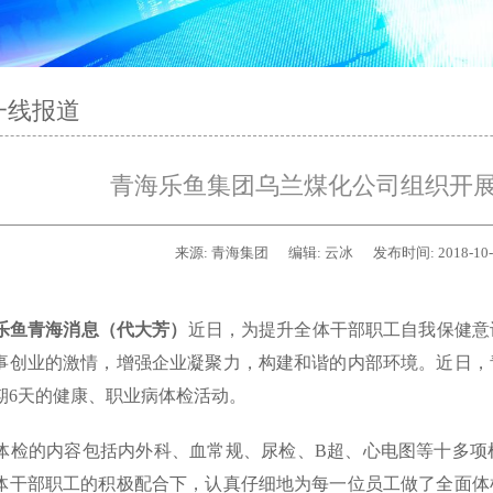
一线报道
青海乐鱼集团乌兰煤化公司组织开
来源:
青海集团
编辑:
云冰
发布时间:
2018-10
鱼青海消息（代大芳）
近日，为提升全体干部职工自我保健意
事创业的激情，增强企业凝聚力，构建和谐的内部环境。近日，
期6天的健康、职业病体检活动。
检的内容包括内外科、血常规、尿检、B超、心电图等十多项
体干部职工的积极配合下，认真仔细地为每一位员工做了全面体