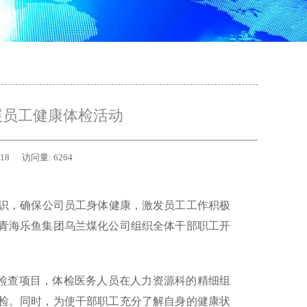
展员工健康体检活动
-18
访问量:
6264
识，确保公司员工身体健康，激发员工工作积极
青海乐鱼集团乌兰煤化公司组织全体干部职工开
检查项目，体检医务人员在人力资源科的精细组
检。同时，为使干部职工充分了解自身的健康状