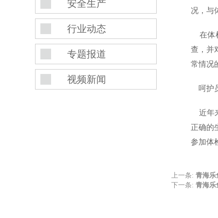
安全生产
况，与
行业动态
在体检
查，并
专题报道
常情况
视频新闻
呵护员
近年来
正确的
参加体检
上一条:
青海乐
下一条:
青海乐