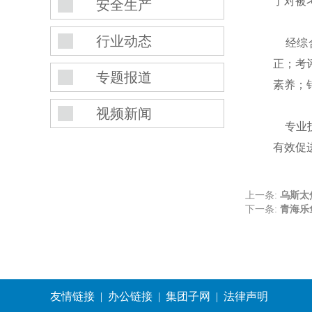
了对被
安全生产
行业动态
经综合
正；考
专题报道
素养；
视频新闻
专业技
有效促
上一条:
乌斯太
下一条:
青海乐
友情链接
|
办公链接
|
集团子网
|
法律声明