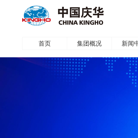
首页
集团概况
新闻