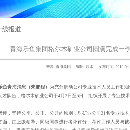
一线报道
青海乐鱼集团格尔木矿业公司圆满完成一
来源:
青海集团
编辑:
云冰
发布时间:
2019-04
鱼青海消息（朱鹏程）
为充分调动公司专业技术人员工作积极
人才队伍，格尔木矿业公司于4月2日至5日，组织开展了专业技
评，坚持公平、公正、公开的原则，对矿业公司31名专业技术
方面，由上级领导、同级同事进行考评评分；考评工作人员与被