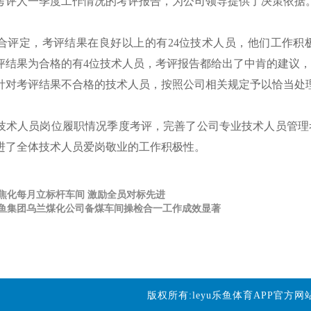
考评人一季度工作情况的考评报告，为公司领导提供了决策依据
评定，考评结果在良好以上的有24位技术人员，他们工作积
评结果为合格的有4位技术人员，考评报告都给出了中肯的建议
针对考评结果不合格的技术人员，按照公司相关规定予以恰当处
术人员岗位履职情况季度考评，完善了公司专业技术人员管理
进了全体技术人员爱岗敬业的工作积极性。
焦化每月立标杆车间 激励全员对标先进
鱼集团乌兰煤化公司备煤车间操检合一工作成效显著
版权所有:leyu乐鱼体育APP官方