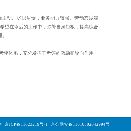
。
极主动、尽职尽责，业务能力较强、劳动态度端
，希望在今后的工作中，弥补自身短板，提高综合
理。
考评体系，充分发挥了考评的激励和导向作用，
网站
京ICP备11023219号-1
京公网安备11010502042994号