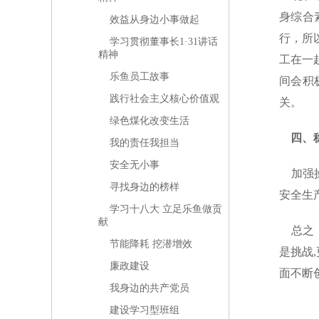
身综合
效益从身边小事做起
行，所
学习贯彻董事长1·31讲话
精神
工在一
乐鱼员工故事
间会积
践行社会主义核心价值观
关。
绿色煤化改变生活
四、稳
我的责任我担当
安全无小事
加强操
寻找身边的榜样
安全生
学习十八大 立足乐鱼做贡
献
总之，
节能降耗 挖潜增效
是挑战
廉政建设
面不断
我身边的共产党员
建设学习型班组