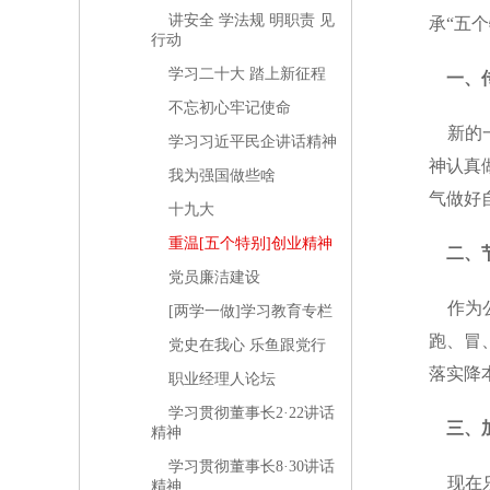
讲安全 学法规 明职责 见
承“五
行动
学习二十大 踏上新征程
一、传
不忘初心牢记使命
新的一
学习习近平民企讲话精神
神认真
我为强国做些啥
气做好
十九大
重温[五个特别]创业精神
二、节
党员廉洁建设
作为公
[两学一做]学习教育专栏
跑、冒
党史在我心 乐鱼跟党行
落实降
职业经理人论坛
学习贯彻董事长2·22讲话
三、加
精神
学习贯彻董事长8·30讲话
现在乐
精神