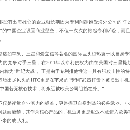
些有出海雄心的企业就长期因为专利问题饱受海外公司的打 
海”的中国企业设置商业壁垒，不但一次次的掀起专利诉讼，而
展。
诸如苹果、三星和爱立信等著名的国际巨头也热衷于以自身专
力的竞争对手三星，在2011年以专利侵权为由在美国对三星提
业内称为“世纪大战”。正是由于专利排他性这一具有强攻击性的
市场出尽风头的HTC更是在苹果的“专利”武器打击下被扫出手机
“中国若无核心技术，将永远被欧美公司阻挡在外。”
仅是衡量企业实力的标准，更是捍卫自身利益的必备武器。小
问题而遭禁，其作为核心产品的手机业务更是迟迟不敢进入欧美
小米的成 人礼。”