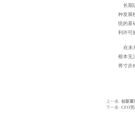
长期以
种发展
统的基
利许可
在未来
根本无
将寸步
上一条:
创新重
下一条:
CFO