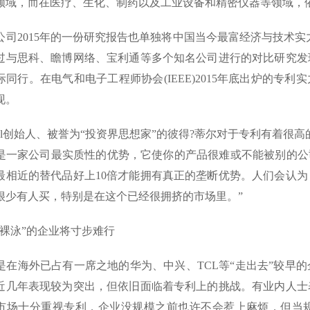
领域，而在医疗、生化、制药以及工业设备和精密仪器等领域，
司2015年的一份研究报告也单独将中国当今最富经济与技术实力
过与思科、瞻博网络、宝利通等多个知名公司进行的对比研究发
际同行。在电气和电子工程师协会(IEEE)2015年底出炉的专利
现。
Pal创始人、被誉为“投资界思想家”的彼得?蒂尔对于专利有着很
是一家公司最实质性的优势，它使你的产品很难或不能被别的公
最相近的替代品好上10倍才能拥有真正的垄断优势。人们会认
很少有人买，特别是在这个已经很拥挤的市场里。”
裸泳”的企业将寸步难行
在海外已占有一席之地的华为、中兴、TCL等“走出去”较早
近几年表现较为突出，但依旧面临着专利上的挑战。有业内人士
市场十分重视专利，企业没规模之前也许不会惹上麻烦，但当