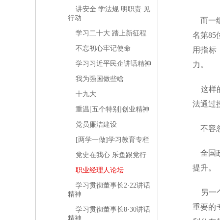
讲安全 学法规 明职责 见
行动
而一组
学习二十大 踏上新征程
名第8
不忘初心牢记使命
用指标
学习习近平民企讲话精神
力。
我为强国做些啥
这样的
十九大
法通过
重温[五个特别]创业精神
党员廉洁建设
不容忽
[两学一做]学习教育专栏
全国政
党史在我心 乐鱼跟党行
提升。
职业经理人论坛
学习贯彻董事长2·22讲话
另一个
精神
重要的
学习贯彻董事长8·30讲话
精神