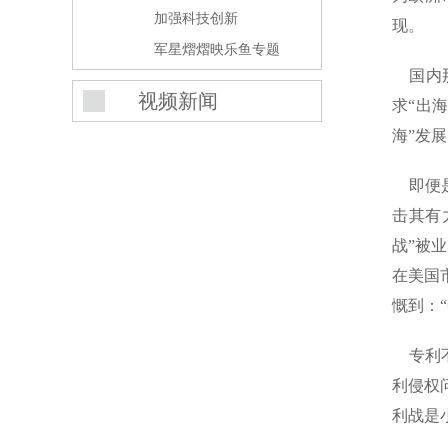
加强科技创新
现。
军星熠熠映乐鱼专题
国内那
视频新闻
求“出
海”发
即便是
击其有
战”被
在美国
慨到：
专利不
利侵权
利战是