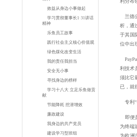
利分布
效益从身边小事做起
兰德公
学习贯彻董事长1·31讲话
精神
析，通
乐鱼员工故事
于其国
践行社会主义核心价值观
位中出
绿色煤化改变生活
Pay
我的责任我担当
利技术
安全无小事
须比它
寻找身边的榜样
已，就
学习十八大 立足乐鱼做贡
献
专利“
节能降耗 挖潜增效
廉政建设
即便是
我身边的共产党员
为终端
建设学习型班组
为欧洲