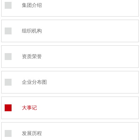
集团介绍
组织机构
资质荣誉
企业分布图
大事记
发展历程