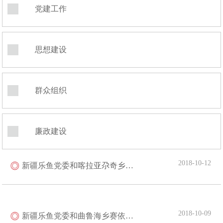
党建工作
思想建设
群众组织
廉政建设
2018-10-12
新疆乐鱼党委和喀拉亚尕奇乡喀拉亚尕奇村村支部委员会共同开启“百企联百村”党组织结对共建活动
2018-10-09
新疆乐鱼党委和曲鲁海乡赛依买里村村支部委员会共同开启“百企联百村”党组织结对共建活动