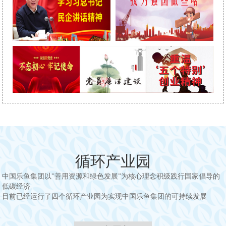
循环产业园
中国乐鱼集团以”善用资源和绿色发展”为核心理念积级践行国家倡导的
低碳经济
目前已经运行了四个循环产业园为实现中国乐鱼集团的可持续发展