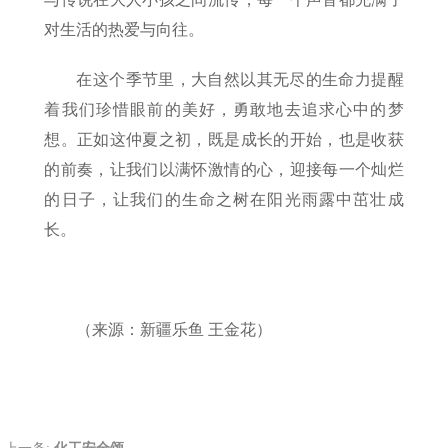
对生活的热爱与向往。
在这个季节里，大自然以其无尽的生命力提醒
着我们珍惜眼前的美好，勇敢地去追求心中的梦
想。正如这仲夏之初，既是成长的开始，也是收获
的前奏，让我们以满怀激情的心，迎接每一个灿烂
的日子，让我们的生命之树在阳光雨露中茁壮成
长。
（来源：新疆乐鱼 王金花）