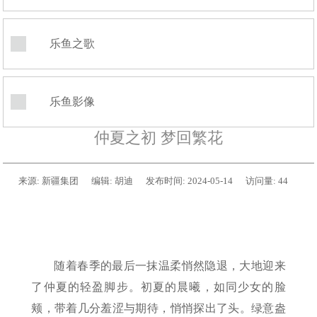
乐鱼之歌
乐鱼影像
仲夏之初 梦回繁花
来源:
新疆集团
编辑:
胡迪
发布时间:
2024-05-14
访问量:
44
随着春季的最后一抹温柔悄然隐退，大地迎来
了仲夏的轻盈脚步。初夏的晨曦，如同少女的脸
颊，带着几分羞涩与期待，悄悄探出了头。绿意盎