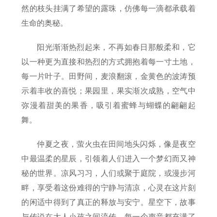
然的枝头挂满了希望的露珠，仿佛每一滴都承载着
生命的奥秘。
阳光渐渐热烈起来，不再如春日那般柔和，它
以一种更为直接和热烈的方式拥抱着每一寸土地，
每一片叶子。田野间，麦浪翻滚，金黄色的波涛预
示着丰收的喜悦；果园里，果实渐次成熟，空气中
弥漫着甜美的果香，吸引着蜜蜂与蝴蝶的翩翩起
舞。
仲夏之夜，萤火虫在田间地头闪烁，像是夜空
中最温柔的星辰，引领着人们进入一个梦幻而又神
秘的世界。凉风习习，人们或聚于庭院，或漫步河
畔，享受着这份难得的宁静与清凉，心灵在这片刻
的闲适中得到了真正的释放与安宁。星空下，故事
与传说在大人小孩之间流传，每一个声音都充满了