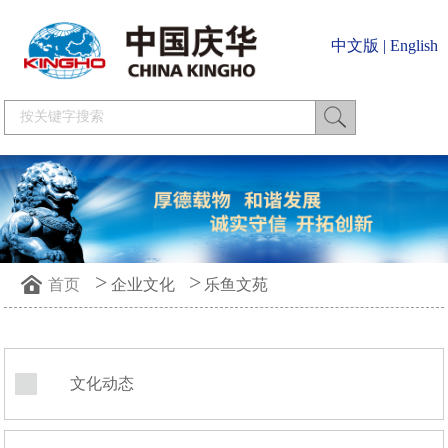
中文版
|
English
>
>
首页
企业文化
乐鱼文苑
文化动态