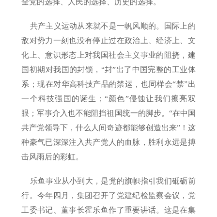
全党的选择、人民的选择、历史的选择。
共产主义运动从来就不是一帆风顺的。国际上的
敌对势力一刻也没有停止过在政治上、经济上、文
化上、意识形态上对我国社会主义事业的阻挠，建
国初期对我国的封锁，“封”出了中国完整的工业体
系；现在对华高科技产品的禁运，也同样会“禁”出
一个科技强国的诞生；“颜色”侵蚀让我们擦亮双
眼；军事介入也不能阻挡祖国统一的脚步。“在中国
共产党领导下，什么人间奇迹都能够创造出来”！这
种豪气已深深注入共产党人的血脉，胜利永远是搏
击风雨后的彩虹。
乐鱼事业从小到大，是党的旗帜指引我们砥砺前
行。今年四月，集团召开了党建纪检监察会议，党
工委书记、董事长霍乐鱼作了重要讲话。这是在集