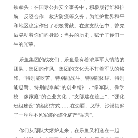
铁拳头；在国际公共安全事务中，积极履行维和护
航、反恐合作、救灾防疫等义务，为维护世界和平
和地区稳定作出了积极贡献。在这支队伍中，曾先
后晃动着你们的身影；当兵的历史，赋予了你们一
生的光荣。
乐鱼集团的战友们，乐鱼是有着浓厚军人情结的
团队，集团的作风、集团的文化无不打着军队的烙
印。“特别能吃苦、特别能战斗、特别能团结、特别
能忍耐、特别能奉献”的创业精神，“像军队、像学
校、像家庭”的企业文化，“支部建在连上”、“强化
班组建设”的组织方式……在边疆、戈壁、沙漠搭起
了一座座不见军装的煤化矿产“军营”。
你们从部队大熔炉走来，在乐鱼又相逢在一起；