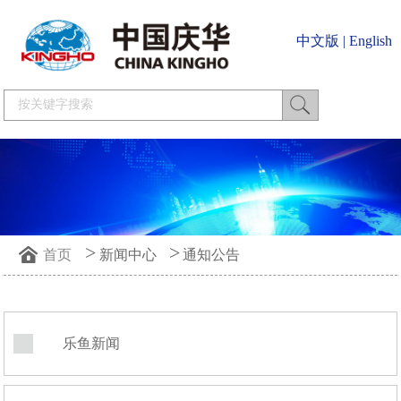
中文版
|
English
>
>
首页
新闻中心
通知公告
乐鱼新闻