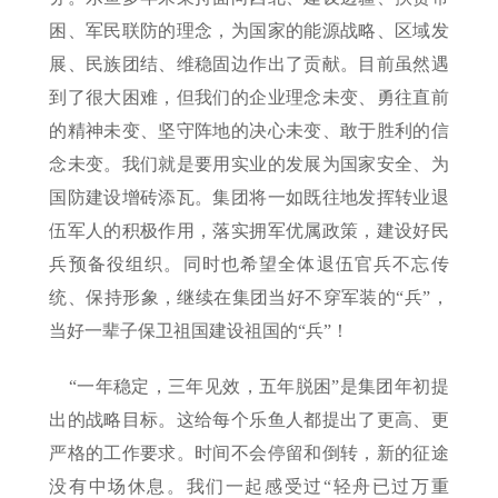
困、军民联防的理念，为国家的能源战略、区域发
展、民族团结、维稳固边作出了贡献。目前虽然遇
到了很大困难，但我们的企业理念未变、勇往直前
的精神未变、坚守阵地的决心未变、敢于胜利的信
念未变。我们就是要用实业的发展为国家安全、为
国防建设增砖添瓦。集团将一如既往地发挥转业退
伍军人的积极作用，落实拥军优属政策，建设好民
兵预备役组织。同时也希望全体退伍官兵不忘传
统、保持形象，继续在集团当好不穿军装的“兵”，
当好一辈子保卫祖国建设祖国的“兵”！
“一年稳定，三年见效，五年脱困”是集团年初提
出的战略目标。这给每个乐鱼人都提出了更高、更
严格的工作要求。时间不会停留和倒转，新的征途
没有中场休息。我们一起感受过“轻舟已过万重