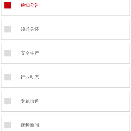
通知公告
领导关怀
安全生产
行业动态
专题报道
视频新闻