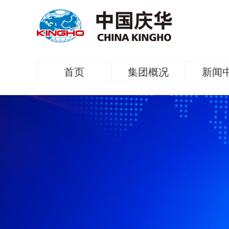
首页
集团概况
新闻