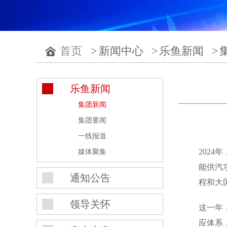
首页
>
新闻中心
>
乐鱼新闻
>
乐鱼新闻
集团新闻
集团要闻
一线报道
202
媒体聚集
能供汽
通知公告
程和大
领导关怀
这一年
应体系