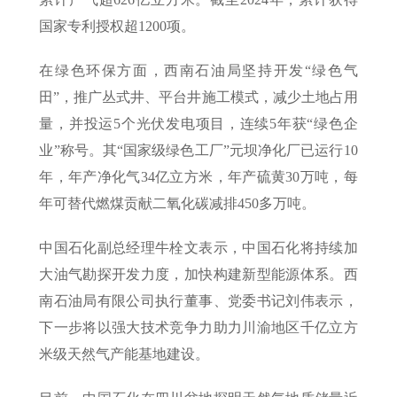
国家专利授权超1200项。
在绿色环保方面，西南石油局坚持开发“绿色气
田”，推广丛式井、平台井施工模式，减少土地占用
量，并投运5个光伏发电项目，连续5年获“绿色企
业”称号。其“国家级绿色工厂”元坝净化厂已运行10
年，年产净化气34亿立方米，年产硫黄30万吨，每
年可替代燃煤贡献二氧化碳减排450多万吨。
中国石化副总经理牛栓文表示，中国石化将持续加
大油气勘探开发力度，加快构建新型能源体系。西
南石油局有限公司执行董事、党委书记刘伟表示，
下一步将以强大技术竞争力助力川渝地区千亿立方
米级天然气产能基地建设。