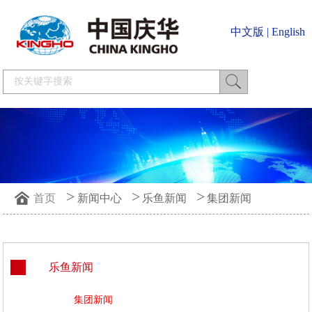
中文版
|
English
>
>
>
首页
新闻中心
乐鱼新闻
集团新闻
乐鱼新闻
集团新闻