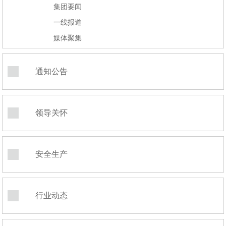
集团要闻
一线报道
媒体聚集
通知公告
领导关怀
安全生产
行业动态