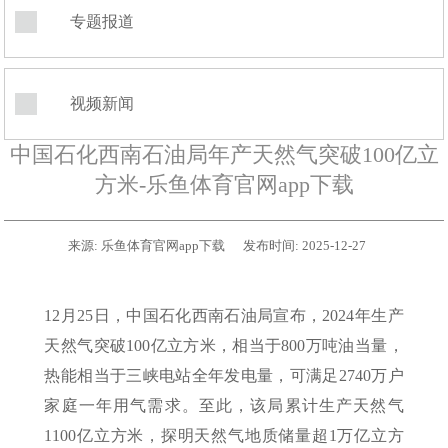
专题报道
视频新闻
中国石化西南石油局年产天然气突破100亿立
方米-乐鱼体育官网app下载
来源:
乐鱼体育官网app下载
发布时间:
2025-12-27
12月25日，中国石化西南石油局宣布，2024年生产
天然气突破100亿立方米，相当于800万吨油当量，
热能相当于三峡电站全年发电量，可满足2740万户
家庭一年用气需求。至此，该局累计生产天然气
1100亿立方米，探明天然气地质储量超1万亿立方