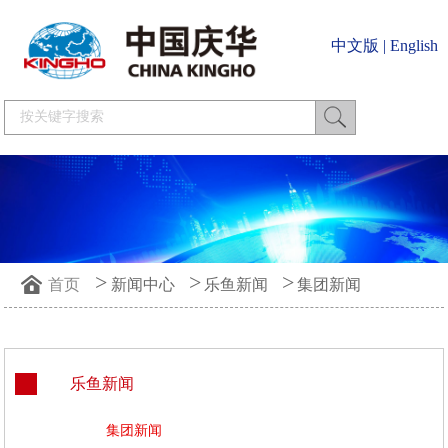
中文版
|
English
>
>
>
首页
新闻中心
乐鱼新闻
集团新闻
乐鱼新闻
集团新闻