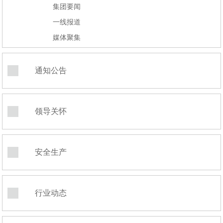
集团要闻
一线报道
媒体聚集
通知公告
领导关怀
安全生产
行业动态