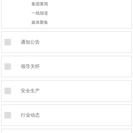
集团要闻
一线报道
媒体聚集
通知公告
领导关怀
安全生产
行业动态