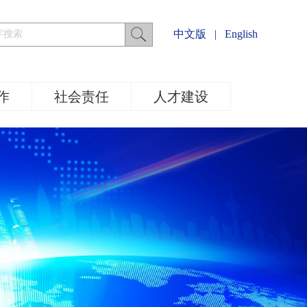
中文版
|
English
作
社会责任
人才建设