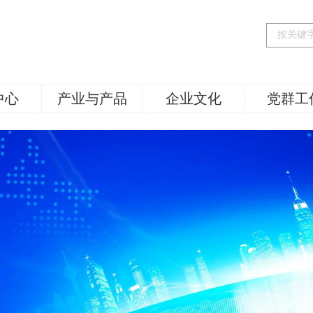
中心
产业与产品
企业文化
党群工