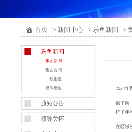
首页
>
新闻中心
>
乐鱼新闻
>
乐鱼新闻
集团新闻
集团要闻
一线报道
202
媒体聚集
通知公告
据了解
持了年
领导关怀
在区域