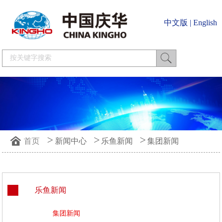
中文版
|
English
>
>
>
首页
新闻中心
乐鱼新闻
集团新闻
乐鱼新闻
集团新闻