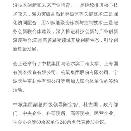
沿技术创新和未来产业培育。一是继续推进核心技
术攻关，聚力突破高温超导磁体等关键技术;二是强
化协同配合，用AI赋能聚变诊断与控制技术;三是服
务创新联合体建设，深入推进科技创新与产业创新
深度融合;四是完善聚变领域开放创新生态，引导创
新集聚发展。
会上还举行了中核集团与哈尔滨工程大学、上海国
有资本投资有限公司、杭氧集团股份有限公司、宁
波天生密封件有限公司等新加入联合体单位的签约
活动。
中核集团副总师级领导陈宝智、杜吉国，政府部
门、中央企业、科研院所、高等院校、民营企业、
学会协会等60余家单位240余名代表参加会议。