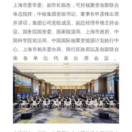
上海市委常委、副市长陈杰，可控核聚变创新联合
体总指挥，中核集团党组书记、董事长申彦锋出席
并讲话，集团公司党组成员、副总经理辛锋主持会
议。国务院国资委、国家能源局、上海市政府、中
国科学院前沿局、中国国际核聚变能源计划执行中
心、上海市相关委办局、闵行区政府以及创新联合
体各单位代表出席会议。