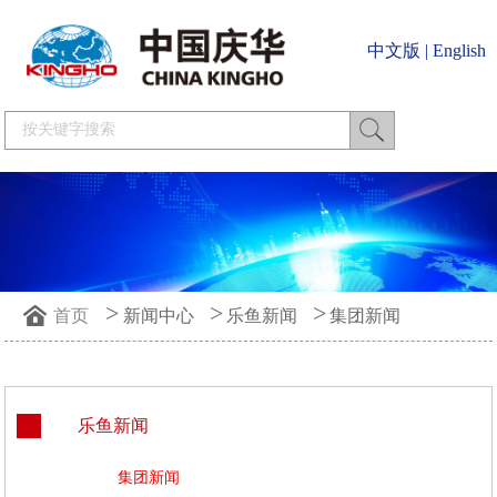
中文版
|
English
>
>
>
首页
新闻中心
乐鱼新闻
集团新闻
乐鱼新闻
集团新闻