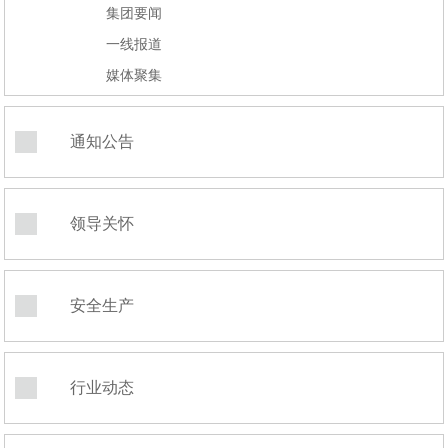
集团要闻
一线报道
媒体聚集
通知公告
领导关怀
安全生产
行业动态