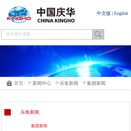
中文版
|
English
>
>
>
首页
新闻中心
乐鱼新闻
集团新闻
乐鱼新闻
集团新闻