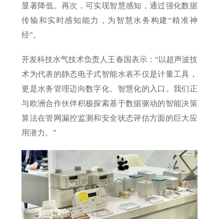
显著降低。再次，可实现智慧感知，通过强化数据
传输和实时感知能力，为智慧水务构建“精准神
经”。
开发科技水气技术负责人王春国表示：“以超声波技
术为代表的静态电子式智能水表不仅是计量工具，
更是水务管理迈向数字化、智慧化的入口。我们正
与欧洲合作伙伴积极探索基于数据驱动的智能决策
算法在管网漏控监测和安全状态评估方面的巨大应
用潜力。”