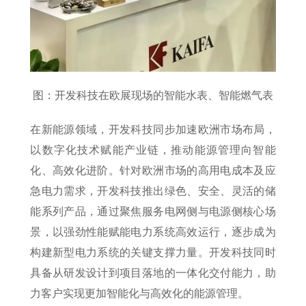
图：开发科技在欧展现场的智能水表、智能燃气表
在新能源领域，开发科技同步加速欧洲市场布局，
以数字化技术赋能产业链，推动能源管理向智能
化、高效化进阶。针对欧洲市场的高用电成本及应
急电力需求，开发科技推出绿色、安全、灵活的储
能系列产品，通过聚焦服务电网侧与电源侧核心场
景，以强劲性能赋能电力系统高效运行，逐步成为
构建新型电力系统的关键支撑力量。开发科技同时
具备从研发设计到项目落地的一体化交付能力，助
力客户实现更加智能化与高效化的能源管理。