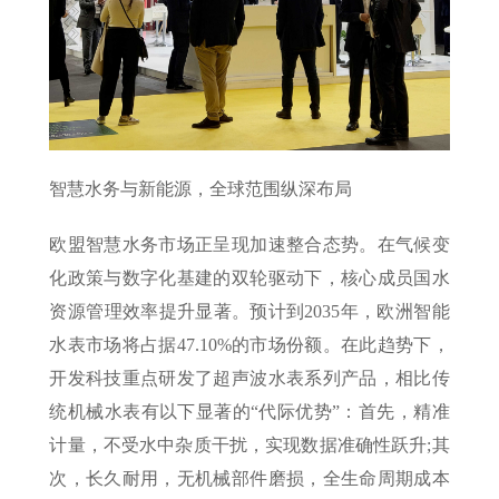
智慧水务与新能源，全球范围纵深布局
欧盟智慧水务市场正呈现加速整合态势。在气候变
化政策与数字化基建的双轮驱动下，核心成员国水
资源管理效率提升显著。预计到2035年，欧洲智能
水表市场将占据47.10%的市场份额。在此趋势下，
开发科技重点研发了超声波水表系列产品，相比传
统机械水表有以下显著的“代际优势”：首先，精准
计量，不受水中杂质干扰，实现数据准确性跃升;其
次，长久耐用，无机械部件磨损，全生命周期成本