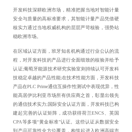
开发科技深耕欧洲市场，精准把握当地对智能计量
安全与质量的高标准要求，其智能计量产品凭借硬
核实力通过当地权威机构的层层严苛核验，强势站
稳欧洲市场。
在区域认证方面，班牙知名机构通过行业公认的流
程，对开发科技的产品进行全面细致的核验并给予
认证;葡萄牙能源技术研究实验室则持续认可开发科
技稳定卓越的产品性能;在技术性能方面，开发科技
产品在PLC Prime通信互操作性测试中表现优异，性
能高居伊比利亚市场所有供应商之首，彰显出领先
的通信技术实力;国际安全认证方面，开发科技已构
建起完善的认证矩阵，成功获得荷兰ENCS、英国
CPA等多项“黄金标准”认证。这些认证从数据安全
到产品可靠性全方位覆盖，构筑起进入欧洲高端市